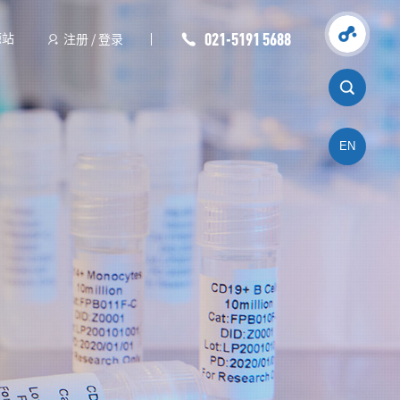
021-5191 5688
源站
注册
/
登录
EN